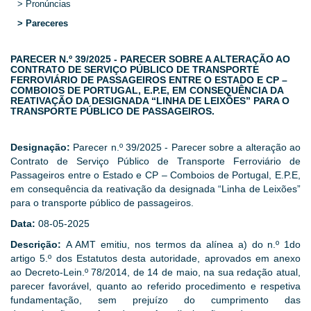
> Pronúncias
> Pareceres
PARECER N.º 39/2025 - PARECER SOBRE A ALTERAÇÃO AO
CONTRATO DE SERVIÇO PÚBLICO DE TRANSPORTE
FERROVIÁRIO DE PASSAGEIROS ENTRE O ESTADO E CP –
COMBOIOS DE PORTUGAL, E.P.E, EM CONSEQUÊNCIA DA
REATIVAÇÃO DA DESIGNADA “LINHA DE LEIXÕES” PARA O
TRANSPORTE PÚBLICO DE PASSAGEIROS.
Designação:
Parecer n.º 39/2025 - Parecer sobre a alteração ao
Contrato de Serviço Público de Transporte Ferroviário de
Passageiros entre o Estado e CP – Comboios de Portugal, E.P.E,
em consequência da reativação da designada “Linha de Leixões”
para o transporte público de passageiros.
Data:
08-05-2025
Descrição:
A AMT emitiu, nos termos da alínea a) do n.º 1do
artigo 5.º dos Estatutos desta autoridade, aprovados em anexo
ao Decreto-Lein.º 78/2014, de 14 de maio, na sua redação atual,
parecer favorável, quanto ao referido procedimento e respetiva
fundamentação, sem prejuízo do cumprimento das