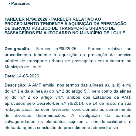
> Pareceres
PARECER N.º60/2026 - PARECER RELATIVO AO
PROCEDIMENTO TENDENTE À AQUISIÇÃO DA PRESTAÇÃO
DE SERVIÇO PÚBLICO DE TRANSPORTE URBANO DE
PASSAGEIROS EM AUTOCARRO NO MUNICÍPIO DE LOULÉ
Designação:
Parecer n.º60/2026 - Parecer relativo ao
procedimento tendente à aquisição da prestação de serviço
público de transporte urbano de passageiros em autocarro no
Município de Loulé
Data:
14-05-2026
Descrição:
A AMT emitiu, nos termos das alíneas a), j), k) e m)
do n.º 1 e da alínea a) do n.º 2 do artigo 5.º, bem como da alínea
b) do n.º 2 do artigo 34.º, ambos dos Estatutos da AMT,
aprovados pelo Decreto-Lei n.º 78/2014, de 14 de maio, na sua
redação atual, parecer favorável, condicionado ao cumprimento
de diversas determinações. A divulgação do parecer,
salvaguardados os elementos sujeitos a confidencialidade, é
efetuada após a conclusão do procedimento administrativo.