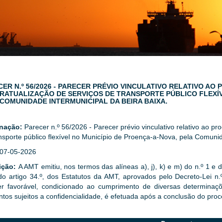
ER N.º 56/2026 - PARECER PRÉVIO VINCULATIVO RELATIVO A
RATUALIZAÇÃO DE SERVIÇOS DE TRANSPORTE PÚBLICO FLEXÍV
 COMUNIDADE INTERMUNICIPAL DA BEIRA BAIXA.
nação:
Parecer n.º 56/2026 - Parecer prévio vinculativo relativo ao p
nsporte público flexível no Município de Proença-a-Nova, pela Comunid
07-05-2026
ição:
A AMT emitiu, nos termos das alíneas a), j), k) e m) do n.º 1 e d
do artigo 34.º, dos Estatutos da AMT, aprovados pelo Decreto-Lei n
er favorável, condicionado ao cumprimento de diversas determinaçõ
tos sujeitos a confidencialidade, é efetuada após a conclusão do proc