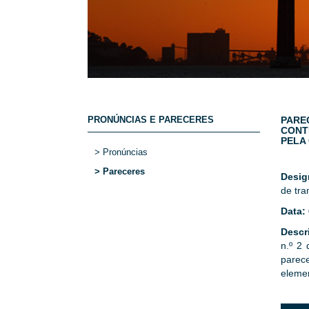
PRONÚNCIAS E PARECERES
PAREC
CONT
PELA
> Pronúncias
> Pareceres
Desig
de tra
Data:
Descr
n.º 2 
parec
elemen