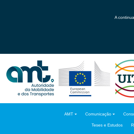
Saltar
para
o
A continu
conteúdo
principal
AMT
Comunicação
Consu
Teses e Estudos
R