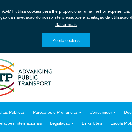
A AMT utiliza cookies para lhe proporcionar uma melhor experiência.
ação da navegação do nosso site pressupõe a aceitação da utilização d
Saber mais
Aceito cookies
ltas Públicas
Pareceres e Pronúncias
Consumidor
Dec
elações Internacionais
Legislação
Links Úteis
Escola Mobi