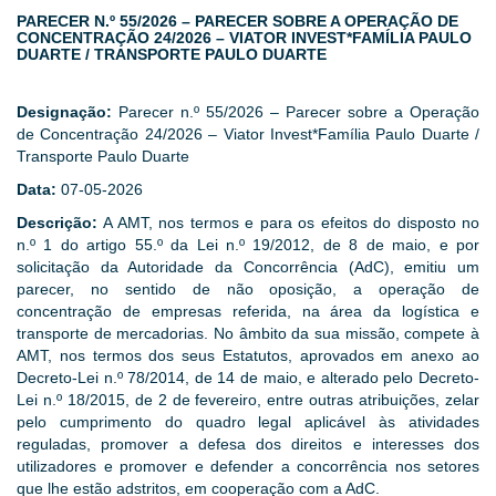
PARECER N.º 55/2026 – PARECER SOBRE A OPERAÇÃO DE
CONCENTRAÇÃO 24/2026 – VIATOR INVEST*FAMÍLIA PAULO
DUARTE / TRANSPORTE PAULO DUARTE
Designação:
Parecer n.º 55/2026 – Parecer sobre a Operação
de Concentração 24/2026 – Viator Invest*Família Paulo Duarte /
Transporte Paulo Duarte
Data:
07-05-2026
Descrição:
A AMT, nos termos e para os efeitos do disposto no
n.º 1 do artigo 55.º da Lei n.º 19/2012, de 8 de maio, e por
solicitação da Autoridade da Concorrência (AdC), emitiu um
parecer, no sentido de não oposição, a operação de
concentração de empresas referida, na área da logística e
transporte de mercadorias. No âmbito da sua missão, compete à
AMT, nos termos dos seus Estatutos, aprovados em anexo ao
Decreto-Lei n.º 78/2014, de 14 de maio, e alterado pelo Decreto-
Lei n.º 18/2015, de 2 de fevereiro, entre outras atribuições, zelar
pelo cumprimento do quadro legal aplicável às atividades
reguladas, promover a defesa dos direitos e interesses dos
utilizadores e promover e defender a concorrência nos setores
que lhe estão adstritos, em cooperação com a AdC.