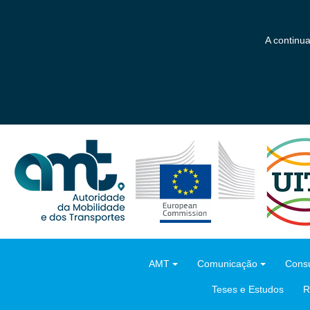
Saltar
para
o
A continu
conteúdo
principal
AMT
Comunicação
Consu
Teses e Estudos
R