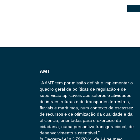
AMT
"A AMT tem por missão definir e implementar o
quadro geral de políticas de regulação e de
supervisão aplicáveis aos setores e atividades
de infraestruturas e de transportes terrestres,
fluviais e marítimos, num contexto de escassez
de recursos e de otimização da qualidade e da
eficiência, orientadas para o exercício da
cidadania, numa perspetiva transgeracional, de
desenvolvimento sustentável."
in Decreto-Lei n.º 78/2014, de 14 de maio