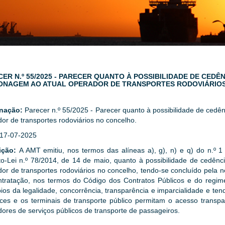
ER N.º 55/2025 - PARECER QUANTO À POSSIBILIDADE DE CEDÊ
ONAGEM AO ATUAL OPERADOR DE TRANSPORTES RODOVIÁRIO
nação:
Parecer n.º 55/2025 - Parecer quanto à possibilidade de ced
or de transportes rodoviários no concelho.
17-07-2025
ição:
A AMT emitiu, nos termos das alíneas a), g), n) e q) do n.º 1
to-Lei n.º 78/2014, de 14 de maio, quanto à possibilidade de cedên
or de transportes rodoviários no concelho, tendo-se concluído pela
tratação, nos termos do Código dos Contratos Públicos e do regime 
pios da legalidade, concorrência, transparência e imparcialidade e te
aces e os terminais de transporte público permitam o acesso transpar
ores de serviços públicos de transporte de passageiros.