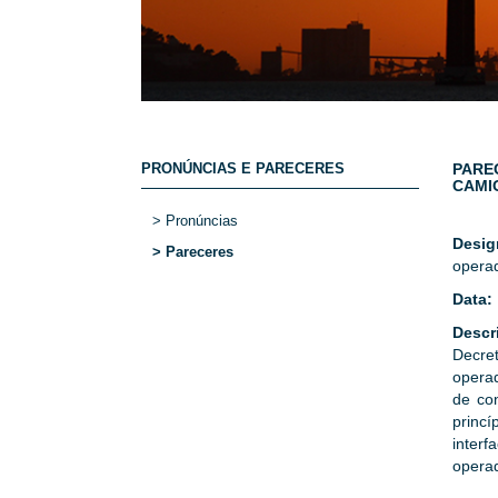
PRONÚNCIAS E PARECERES
PAREC
CAMI
> Pronúncias
Desig
> Pareceres
operad
Data:
Descr
Decre
operad
de con
princí
interf
operad