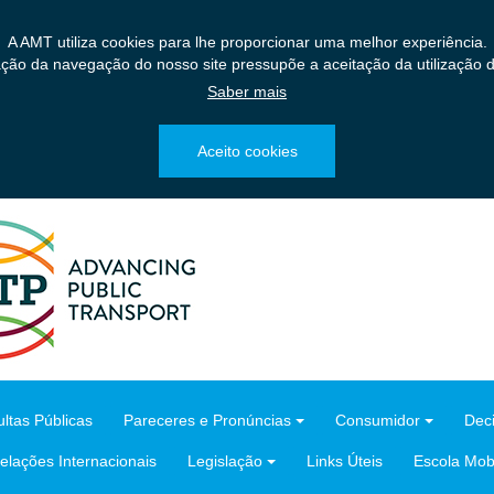
A AMT utiliza cookies para lhe proporcionar uma melhor experiência.
ação da navegação do nosso site pressupõe a aceitação da utilização d
Saber mais
Aceito cookies
ltas Públicas
Pareceres e Pronúncias
Consumidor
Dec
elações Internacionais
Legislação
Links Úteis
Escola Mobi