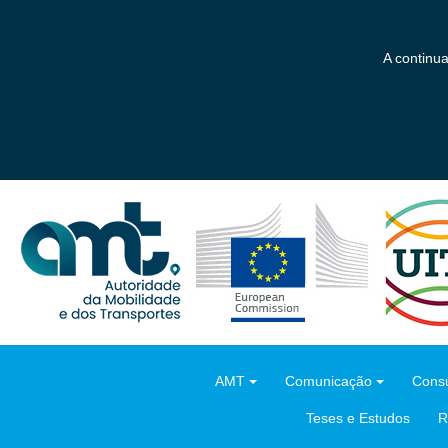
Saltar
para
o
A continu
conteúdo
principal
AMT
Comunicação
Consu
Teses e Estudos
R