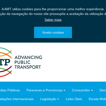
A AMT utiliza cookies para lhe proporcionar uma melhor experiência.
ação da navegação do nosso site pressupõe a aceitação da utilização d
Saber mais
Aceito cookies
ltas Públicas
Pareceres e Pronúncias
Consumidor
Dec
elações Internacionais
Legislação
Links Úteis
Escola Mobi