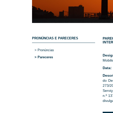
PRONÚNCIAS E PARECERES
PARE
INTE
> Pronúncias
Desi
> Pareceres
Mobil
Data:
Descr
do De
273/2
Serviç
n.º 13
divulg