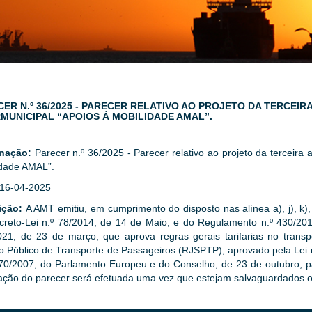
CER N.º 36/2025 - PARECER RELATIVO AO PROJETO DA TERCE
RMUNICIPAL “APOIOS À MOBILIDADE AMAL”.
gnação:
Parecer n.º 36/2025 - Parecer relativo ao projeto da terceira
idade AMAL”.
16-04-2025
ição:
A AMT emitiu, em cumprimento do disposto nas alínea a), j), k), 
creto-Lei n.º 78/2014, de 14 de Maio, e do Regulamento n.º 430/201
021, de 23 de março, que aprova regras gerais tarifarias no transp
o Público de Transporte de Passageiros (RJSPTP), aprovado pela Lei 
70/2007, do Parlamento Europeu e do Conselho, de 23 de outubro, par
ação do parecer será efetuada uma vez que estejam salvaguardados os