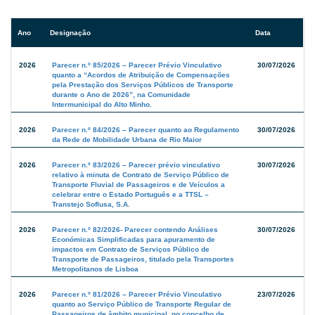
Ano
Designação
Data
Pareceres
2026
Parecer n.º 85/2026 – Parecer Prévio Vinculativo
30/07/2026
quanto a “Acordos de Atribuição de Compensações
pela Prestação dos Serviços Públicos de Transporte
durante o Ano de 2026”, na Comunidade
Intermunicipal do Alto Minho.
2026
Parecer n.º 84/2026 – Parecer quanto ao Regulamento
30/07/2026
da Rede de Mobilidade Urbana de Rio Maior
2026
Parecer n.º 83/2026 – Parecer prévio vinculativo
30/07/2026
relativo à minuta de Contrato de Serviço Público de
Transporte Fluvial de Passageiros e de Veículos a
celebrar entre o Estado Português e a TTSL –
Transtejo Soflusa, S.A.
2026
Parecer n.º 82/2026- Parecer contendo Análises
30/07/2026
Económicas Simplificadas para apuramento de
impactos em Contrato de Serviços Público de
Transporte de Passageiros, titulado pela Transportes
Metropolitanos de Lisboa
2026
Parecer n.º 81/2026 – Parecer Prévio Vinculativo
23/07/2026
quanto ao Serviço Público de Transporte Regular de
Passageiros de âmbito municipal, no concelho de