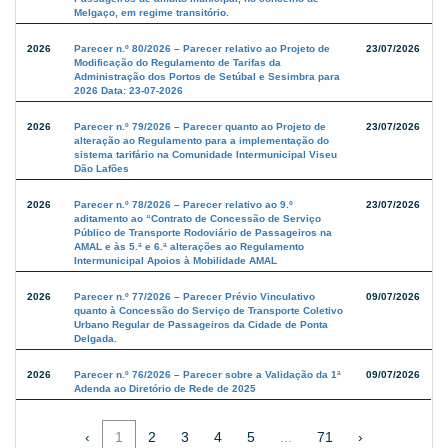
Melgaço, em regime transitório.
2026
Parecer n.º 80/2026 – Parecer relativo ao Projeto de
23/07/2026
Modificação do Regulamento de Tarifas da
Administração dos Portos de Setúbal e Sesimbra para
2026 Data: 23-07-2026
2026
Parecer n.º 79/2026 – Parecer quanto ao Projeto de
23/07/2026
alteração ao Regulamento para a implementação do
sistema tarifário na Comunidade Intermunicipal Viseu
Dão Lafões
2026
Parecer n.º 78/2026 – Parecer relativo ao 9.º
23/07/2026
aditamento ao “Contrato de Concessão de Serviço
Público de Transporte Rodoviário de Passageiros na
AMAL e às 5.ª e 6.ª alterações ao Regulamento
Intermunicipal Apoios à Mobilidade AMAL
2026
Parecer n.º 77/2026 – Parecer Prévio Vinculativo
09/07/2026
quanto à Concessão do Serviço de Transporte Coletivo
Urbano Regular de Passageiros da Cidade de Ponta
Delgada.
2026
Parecer n.º 76/2026 – Parecer sobre a Validação da 1ª
09/07/2026
Adenda ao Diretório de Rede de 2025
‹
1
2
3
4
5
...
71
›